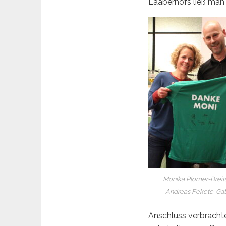
Laaberhofs ließ man
Monika Plomer-Breit
Andreas Fekete-Ga
Anschluss verbracht