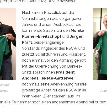
 gemeinsam das Jahr 2024 Revue passieren.
Nach einem Rückblick auf die
Veranstaltungen des vergangenen
Jahres und einem Ausblick auf die
kommende Saison, wurden
Monika
Plomer-Breitschopf
und
Jürgen
Pfaffl
, beide langjährige
Vorstandsmitglieder des RSCW und
zuletzt Schriftführerin und Präsident,
noch einmal vor den Vorhang geholt.
Mit der Überreichung von Dankes-
Shirts sprach ihnen
Präsident
Andreas Fekete-Gatterwe
nochmals seine Anerkennung für ihre
schopf,
großartige Arbeit für den RSCW in all
tterwe
Andr
ihren vielen „Dienstjahren“ aus. Im
en alle Teilnehmer noch einen angenehmen Abend bei gutem