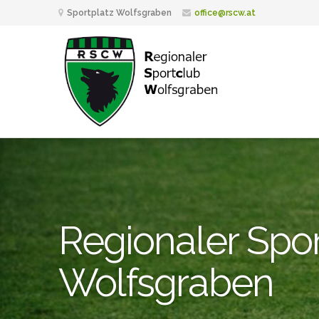
Sportplatz Wolfsgraben
office@rscw.at
Regionaler Spo
Wolfsgraben