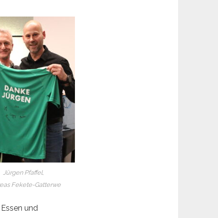
Jürgen Pfaffel,
eas Fekete-Gatterwe
 Essen und