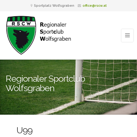
Sportplatz Wolfsgraben
office@rscw.at
Regionaler Sportclub
Wolfsgraben
U99