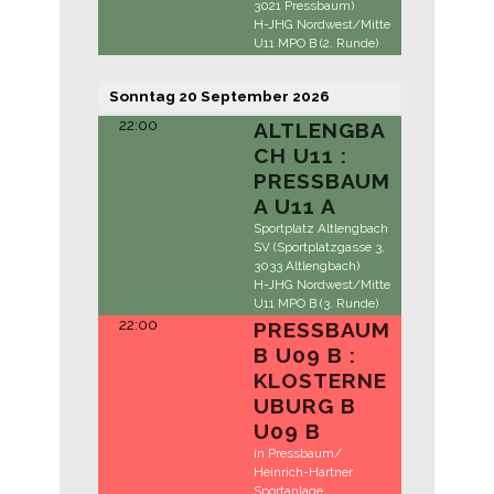
3021 Pressbaum)
H-JHG Nordwest/Mitte
U11 MPO B (2. Runde)
Sonntag
20
September
2026
22:00
ALTLENGBA
CH U11 :
PRESSBAUM
A U11 A
Sportplatz Altlengbach
SV (Sportplatzgasse 3,
3033 Altlengbach)
H-JHG Nordwest/Mitte
U11 MPO B (3. Runde)
22:00
PRESSBAUM
B U09 B :
KLOSTERNE
UBURG B
U09 B
in Pressbaum/
Heinrich-Hartner
Sportanlage