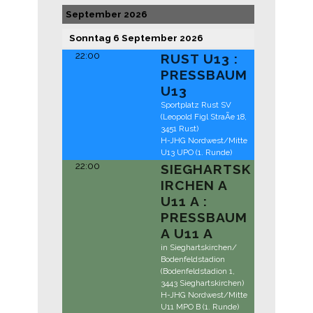
September 2026
Sonntag
6
September
2026
22:00
RUST U13 :
PRESSBAUM
U13
Sportplatz Rust SV
(Leopold Figl StraÃe 18,
3451 Rust)
H-JHG Nordwest/Mitte
U13 UPO (1. Runde)
22:00
SIEGHARTSK
IRCHEN A
U11 A :
PRESSBAUM
A U11 A
in Sieghartskirchen/
Bodenfeldstadion
(Bodenfeldstadion 1,
3443 Sieghartskirchen)
H-JHG Nordwest/Mitte
U11 MPO B (1. Runde)