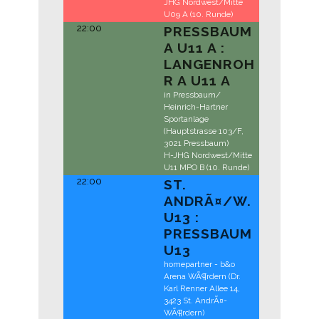
JHG Nordwest/Mitte
U09 A (10. Runde)
22:00
PRESSBAUM
A U11 A :
LANGENROH
R A U11 A
in Pressbaum/
Heinrich-Hartner
Sportanlage
(Hauptstrasse 103/F,
3021 Pressbaum)
H-JHG Nordwest/Mitte
U11 MPO B (10. Runde)
22:00
ST.
ANDRÃ¤/
W.
U13 :
PRESSBAUM
U13
homepartner - b&o
Arena WÃ¶rdern (Dr.
Karl Renner Allee 14,
3423 St. AndrÃ¤-
WÃ¶rdern)