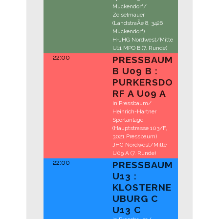
Muckendorf/
Zeiselmauer
(LandstraÃe 8, 3426
Muckendorf)
H-JHG Nordwest/Mitte
U11 MPO B (7. Runde)
22:00
PRESSBAUM
B U09 B :
PURKERSDO
RF A U09 A
in Pressbaum/
Heinrich-Hartner
Sportanlage
(Hauptstrasse 103/F,
3021 Pressbaum)
JHG Nordwest/Mitte
U09 A (7. Runde)
22:00
PRESSBAUM
U13 :
KLOSTERNE
UBURG C
U13 C