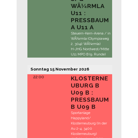
WÃ¼RMLA
U11 :
PRESSBAUM
A U11 A
Steuern-Kern-Arena / in
WÃ¼rmla (Olympiaweg
2, 3042 WÃ¼rmla)
H-JHG Nordwest/Mitte
U11 MPO B (9. Runde)
Sonntag
15
November
2026
22:00
KLOSTERNE
UBURG B
U09 B :
PRESSBAUM
B U09 B
Sportanlage
Happyland/
Klosterneuburg (In der
Au 2-4, 3400
Klosterneuburg)