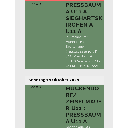
22:00
PRESSBAUM
A U11 A :
SIEGHARTSK
IRCHEN A
U11 A
in Pressbaum/
Heinrich-Hartner
Sportanlage
(Hauptstrasse 103/F,
3021 Pressbaum)
H-JHG Nordwest/Mitte
U11 MPO B (6. Runde)
Sonntag
18
Oktober
2026
22:00
MUCKENDO
RF/
ZEISELMAUE
R U11 :
PRESSBAUM
A U11 A
Sportanlage USC