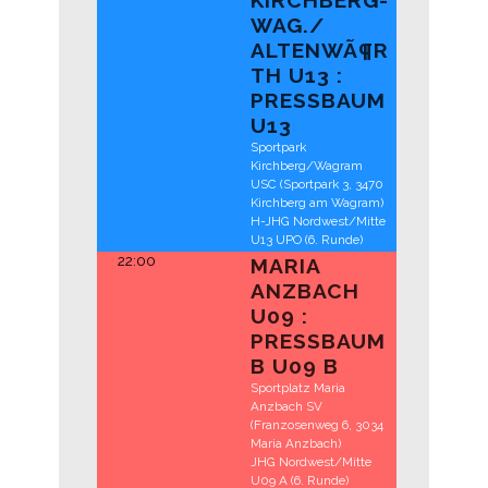
WAG./
ALTENWÃ¶R
TH U13 :
PRESSBAUM
U13
Sportpark
Kirchberg/Wagram
USC (Sportpark 3, 3470
Kirchberg am Wagram)
H-JHG Nordwest/Mitte
U13 UPO (6. Runde)
22:00
MARIA
ANZBACH
U09 :
PRESSBAUM
B U09 B
Sportplatz Maria
Anzbach SV
(Franzosenweg 6, 3034
Maria Anzbach)
JHG Nordwest/Mitte
U09 A (6. Runde)