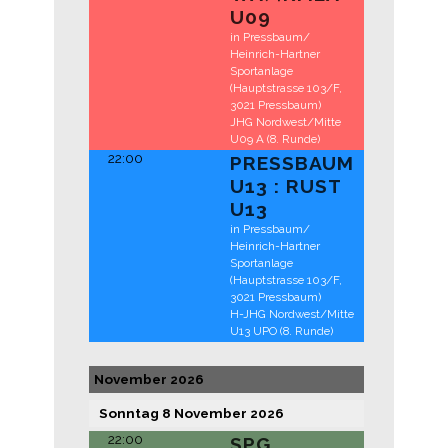
U09
in Pressbaum/
Heinrich-Hartner
Sportanlage
(Hauptstrasse 103/F,
3021 Pressbaum)
JHG Nordwest/Mitte
U09 A (8. Runde)
22:00
PRESSBAUM
U13 : RUST
U13
in Pressbaum/
Heinrich-Hartner
Sportanlage
(Hauptstrasse 103/F,
3021 Pressbaum)
H-JHG Nordwest/Mitte
U13 UPO (8. Runde)
November 2026
Sonntag
8
November
2026
22:00
SPG