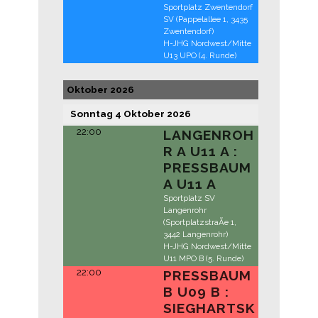
Sportplatz Zwentendorf
SV (Pappelallee 1, 3435
Zwentendorf)
H-JHG Nordwest/Mitte
U13 UPO (4. Runde)
Oktober 2026
Sonntag
4
Oktober
2026
22:00
LANGENROH
R A U11 A :
PRESSBAUM
A U11 A
Sportplatz SV
Langenrohr
(SportplatzstraÃe 1,
3442 Langenrohr)
H-JHG Nordwest/Mitte
U11 MPO B (5. Runde)
22:00
PRESSBAUM
B U09 B :
SIEGHARTSK