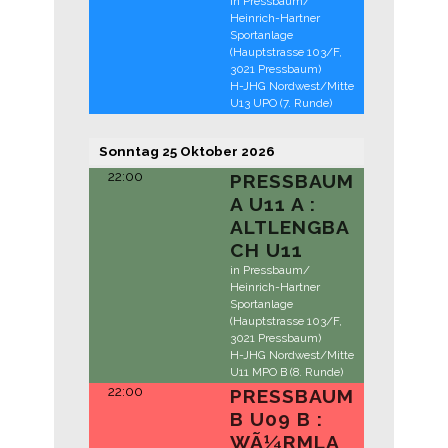
in Pressbaum/
Heinrich-Hartner
Sportanlage
(Hauptstrasse 103/F,
3021 Pressbaum)
H-JHG Nordwest/Mitte
U13 UPO (7. Runde)
Sonntag
25
Oktober
2026
22:00
PRESSBAUM
A U11 A :
ALTLENGBA
CH U11
in Pressbaum/
Heinrich-Hartner
Sportanlage
(Hauptstrasse 103/F,
3021 Pressbaum)
H-JHG Nordwest/Mitte
U11 MPO B (8. Runde)
22:00
PRESSBAUM
B U09 B :
WÃ¼RMLA