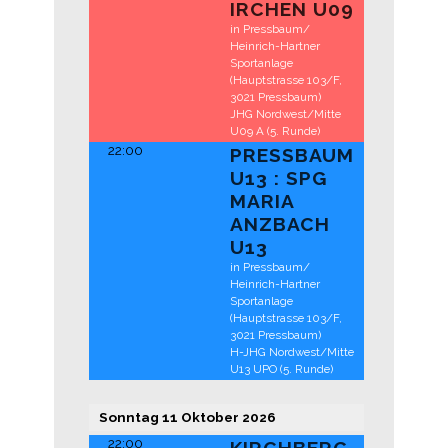
IRCHEN U09
in Pressbaum/
Heinrich-Hartner
Sportanlage
(Hauptstrasse 103/F,
3021 Pressbaum)
JHG Nordwest/Mitte
U09 A (5. Runde)
22:00
PRESSBAUM
U13 : SPG
MARIA
ANZBACH
U13
in Pressbaum/
Heinrich-Hartner
Sportanlage
(Hauptstrasse 103/F,
3021 Pressbaum)
H-JHG Nordwest/Mitte
U13 UPO (5. Runde)
Sonntag
11
Oktober
2026
22:00
KIRCHBERG-