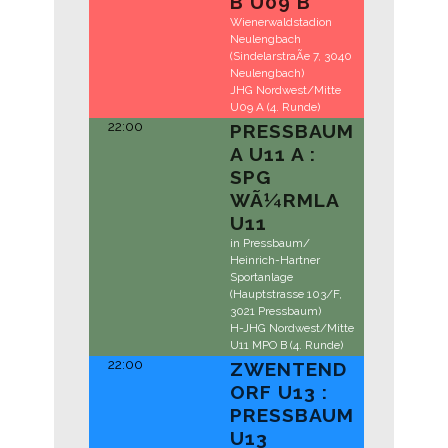
B U09 B
Wienerwaldstadion
Neulengbach
(SindelarstraÃe 7, 3040
Neulengbach)
JHG Nordwest/Mitte
U09 A (4. Runde)
22:00
PRESSBAUM
A U11 A :
SPG
WÃ¼RMLA
U11
in Pressbaum/
Heinrich-Hartner
Sportanlage
(Hauptstrasse 103/F,
3021 Pressbaum)
H-JHG Nordwest/Mitte
U11 MPO B (4. Runde)
22:00
ZWENTEND
ORF U13 :
PRESSBAUM
U13