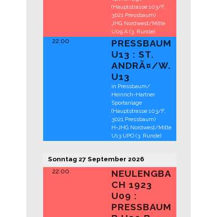
(Hauptstrasse 103/F,
3021 Pressbaum)
JHG Nordwest/Mitte
U09 A (3. Runde)
22:00
PRESSBAUM
U13 : ST.
ANDRÃ¤/
W.
U13
in Pressbaum/
Heinrich-Hartner
Sportanlage
(Hauptstrasse 103/F,
3021 Pressbaum)
H-JHG Nordwest/Mitte
U13 UPO (3. Runde)
Sonntag
27
September
2026
22:00
NEULENGBA
CH 1923
U09 :
PRESSBAUM