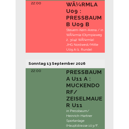
22:00
WÃ¼RMLA
U09 :
PRESSBAUM
B U09 B
Steuern-Kern-Arena / in
WÃ¼rmla (Olympiaweg
2, 3042 WÃ¼rmla)
JHG Nordwest/Mitte
U09 A (1. Runde)
Sonntag
13
September
2026
22:00
PRESSBAUM
A U11 A :
MUCKENDO
RF/
ZEISELMAUE
R U11
in Pressbaum/
Heinrich-Hartner
Sportanlage
(Hauptstrasse 103/F,