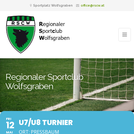
Sportplatz Wolfsgraben
office@rscw.at
Regionaler Sportclub
Wolfsgraben
FRI
U7/U8 TURNIER
12
ORT: PRESSBAUM
MAI