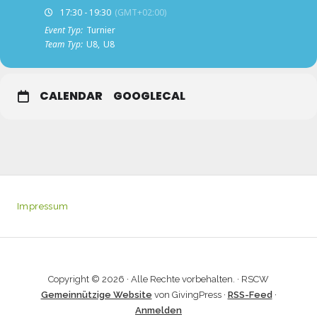
17:30 - 19:30
(GMT+02:00)
Event Typ:
Turnier
Team Typ:
U8,
U8
CALENDAR
GOOGLECAL
Impressum
Copyright © 2026 · Alle Rechte vorbehalten. · RSCW
Gemeinnützige Website
von GivingPress ·
RSS-Feed
·
Anmelden