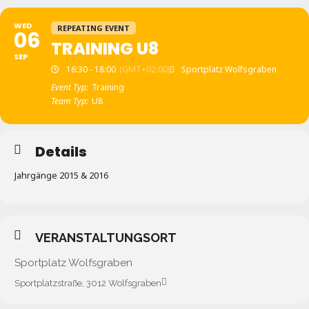
WED
REPEATING EVENT
06
TRAINING U8
SEP
16:30 - 18:00
(GMT+02:00)
Sportplatz Wolfsgraben
Event Typ:
Training
Team Typ:
U8
Details
Jahrgänge 2015 & 2016
VERANSTALTUNGSORT
Sportplatz Wolfsgraben
Sportplatzstraße, 3012 Wolfsgraben