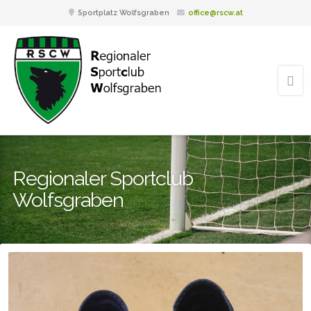
Sportplatz Wolfsgraben
office@rscw.at
Regionaler Sportclub
Wolfsgraben