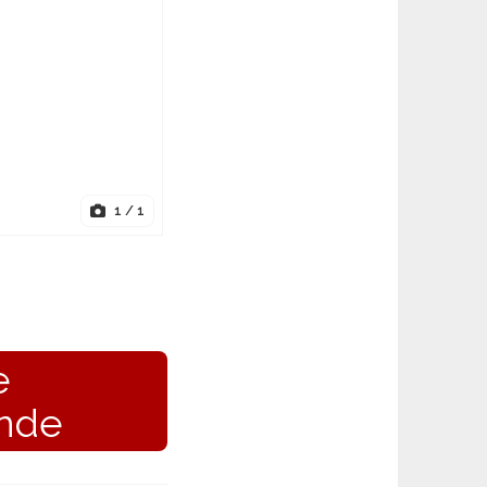
1
/ 1
e
nde