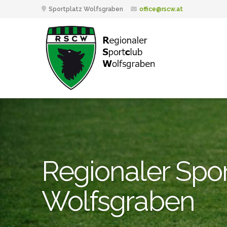
Sportplatz Wolfsgraben
office@rscw.at
Regionaler Spo
Wolfsgraben