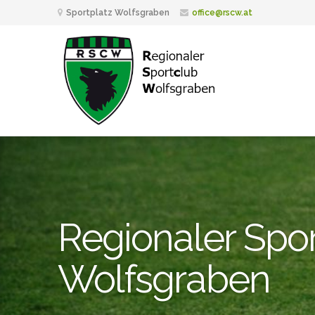
Sportplatz Wolfsgraben
office@rscw.at
Regionaler Spo
Wolfsgraben