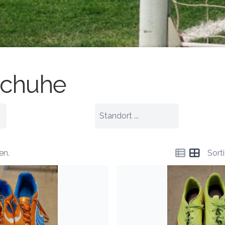
schuhe
en.
Sort