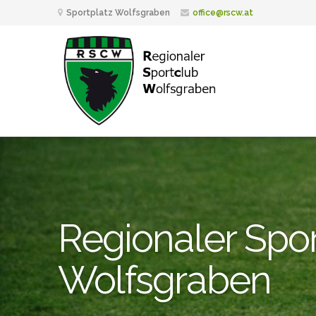
Sportplatz Wolfsgraben
office@rscw.at
Regionaler Spo
Wolfsgraben