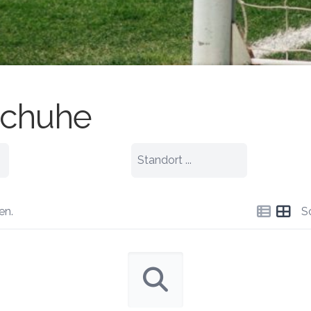
schuhe
en.
S